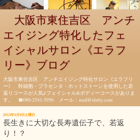
大阪市東住吉区 アンチ
エイジング特化したフェ
イシャルサロン《エラフ
リー》ブログ
大阪市東住吉区 アンチエイジング特化サロン《エラフリ
ー》 幹細胞・プラセンタ・ホットストーンを使用した若
返りコースが人気♪フェイシャル&ボディーコースがありま
す。 ☎080-2541-5956 メール：mail@elafry.com
2013年3月9日土曜日
長生きに大切な長寿遺伝子で、若返
り！？