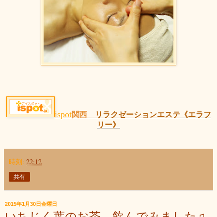
ispot
関西
リラクゼーションエステ
《エラフ
リー》
時刻:
22:12
共有
2015年1月30日金曜日
いちじく葉のお茶、飲んでみました♫