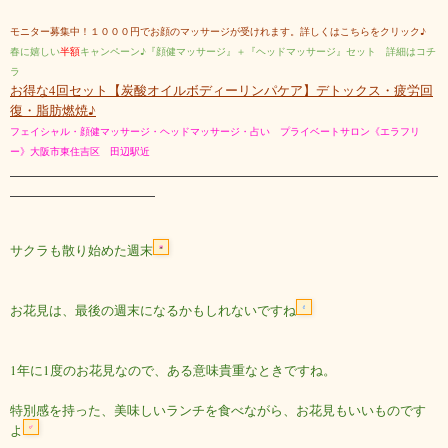
モニター募集中！１０００円でお顔のマッサージが受けれます。詳しくはこちらをクリック♪
春に嬉しい
半額
キャンペーン♪『顔健マッサージ』＋『ヘッドマッサージ』セット 詳細はコチ
ラ
お得な4回セット【炭酸オイルボディーリンパケア】デトックス・疲労回
復・脂肪燃焼♪
フェイシャル・顔健マッサージ・ヘッドマッサージ・占い プライベートサロン
《エラフリ
ー》大阪市東住吉区 田辺駅近
サクラも散り始めた週末
お花見は、最後の週末になるかもしれないですね
1年に1度のお花見なので、ある意味貴重なときですね。
特別感を持った、美味しいランチを食べながら、お花見もいいものです
よ