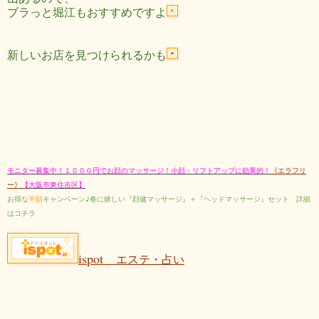
ブラっと堀江もおすすめですよ
新しいお店を見つけられるかも
モニター募集中！１０００円でお顔のマッサージ！小顔・リフトアップに効果的！
《エラフリ
ー》
【大阪市東住吉区】
お得な
半額
キャンペーン♪春に嬉しい『顔健マッサージ』＋『ヘッドマッサージ』セット 詳細
はコチラ
ispot
エステ・占い