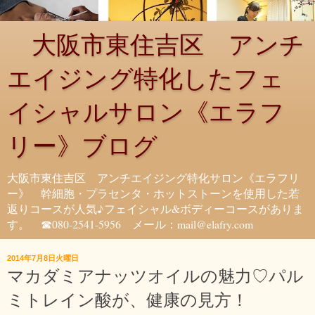
大阪市東住吉区 アンチ
エイジング特化したフェ
イシャルサロン《エラフ
リー》ブログ
大阪市東住吉区 アンチエイジング特化サロン《エラフリ
ー》 幹細胞・プラセンタ・ホットストーンを使用した若
返りコースが人気♪フェイシャル&ボディーコースがありま
す。 ☎080-2541-5956 メール：mail@elafry.com
2014年7月8日火曜日
マカダミアナッツオイルの魅力♡パル
ミトレイン酸が、健康の見方！