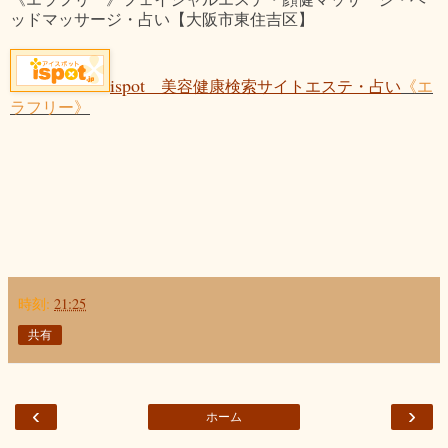
ッドマッサージ・占い【大阪市東住吉区】
ispot
美容健康検索サイトエステ・占い
《エ
ラフリー》
時刻:
21:25
共有
‹
›
ホーム