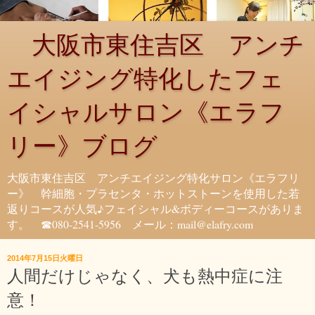
大阪市東住吉区 アンチ
エイジング特化したフェ
イシャルサロン《エラフ
リー》ブログ
大阪市東住吉区 アンチエイジング特化サロン《エラフリ
ー》 幹細胞・プラセンタ・ホットストーンを使用した若
返りコースが人気♪フェイシャル&ボディーコースがありま
す。 ☎080-2541-5956 メール：mail@elafry.com
2014年7月15日火曜日
人間だけじゃなく、犬も熱中症に注
意！