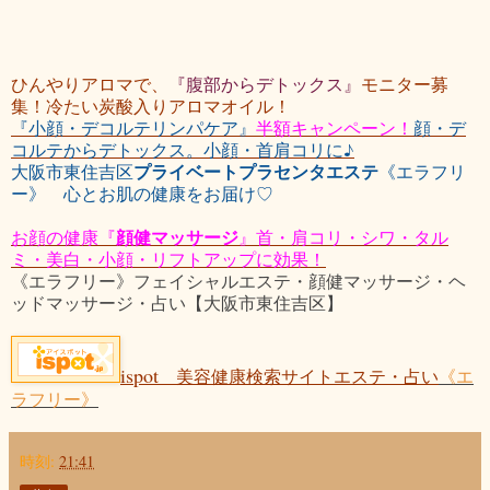
ひんやりアロマで、
『腹部からデトックス』
モニター募
集！冷たい炭酸入りアロマオイル！
『小顔・デコルテリンパケア』
半額キャンペーン！
顔・デ
コルテからデトックス。小顔・首肩コリに♪
プライベートプラセンタエステ
大阪市東住吉区
《エラフリ
ー》 心とお肌の健康をお届け♡
顔健マッサージ
お顔の健康『
』首・肩コリ・シワ・タル
ミ・美白・小顔・リフトアップに効果！
《エラフリー》フェイシャルエステ・顔健マッサージ・ヘ
ッドマッサージ・占い【大阪市東住吉区】
ispot
美容健康検索サイトエステ・占い
《エ
ラフリー》
時刻:
21:41