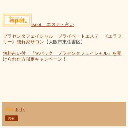
ispot
エステ・占い
プラセンタフェイシャル プライベートエステ 《エラフ
リー》隠れ家サロン
【大阪市東住吉区】
無料占い付！『Wパック プラセンタフェイシャル』を受
けられた方限定キャンペーン！
時刻:
10:18
共有