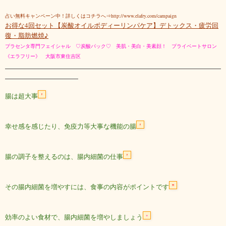
占い無料キャンペーン中！詳しくはコチラへ⇒http://www.elafry.com/campaign
お得な4回セット【炭酸オイルボディーリンパケア】デトックス・疲労回
復・脂肪燃焼♪
プラセンタ専門フェイシャル ♡炭酸パック♡ 美肌・美白・美素顔！ プライベートサロン
《エラフリー》 大阪市東住吉区
腸は超大事
幸せ感を感じたり、免疫力等大事な機能の腸
腸の調子を整えるのは、腸内細菌の仕事
その腸内細菌を増やすには、食事の内容がポイントです
効率のよい食材で、腸内細菌を増やしましょう