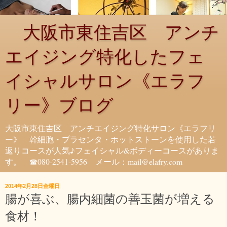
大阪市東住吉区 アンチ
エイジング特化したフェ
イシャルサロン《エラフ
リー》ブログ
大阪市東住吉区 アンチエイジング特化サロン《エラフリ
ー》 幹細胞・プラセンタ・ホットストーンを使用した若
返りコースが人気♪フェイシャル&ボディーコースがありま
す。 ☎080-2541-5956 メール：mail@elafry.com
2014年2月28日金曜日
腸が喜ぶ、腸内細菌の善玉菌が増える
食材！