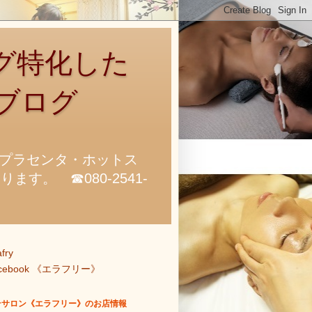
グ特化した
ブログ
プラセンタ・ホットス
。 ☎080-2541-
afry
acebook 《エラフリー》
テサロン《エラフリー》のお店情報