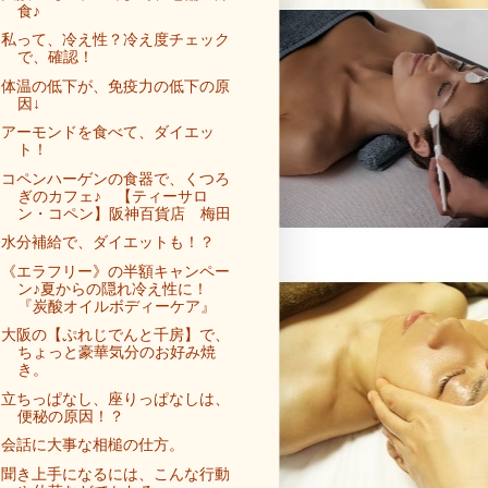
食♪
私って、冷え性？冷え度チェック
で、確認！
体温の低下が、免疫力の低下の原
因↓
アーモンドを食べて、ダイエッ
ト！
コペンハーゲンの食器で、くつろ
ぎのカフェ♪ 【ティーサロ
ン・コペン】阪神百貨店 梅田
水分補給で、ダイエットも！？
《エラフリー》の半額キャンペー
ン♪夏からの隠れ冷え性に！
『炭酸オイルボディーケア』
大阪の【ぷれじでんと千房】で、
ちょっと豪華気分のお好み焼
き。
立ちっぱなし、座りっぱなしは、
便秘の原因！？
会話に大事な相槌の仕方。
聞き上手になるには、こんな行動