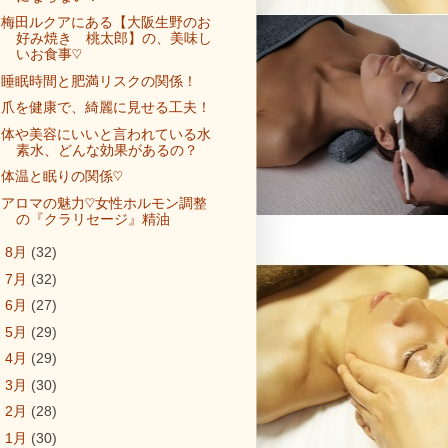
梅田ルクアにある【大阪生野のお
好み焼き 桃太郎】の、美味し
いお食事♡
睡眠時間と肥満リスクの関係！
爪を健康で、綺麗に見せる工夫！
体や美容にいいと言われている水
素水、どんな効果があるの？
体温と眠りの関係♡
アロマの魅力♡女性ホルモン調整
の『クラリセージ』精油
►
8月
(32)
►
7月
(32)
►
6月
(27)
►
5月
(29)
►
4月
(29)
►
3月
(30)
►
2月
(28)
►
1月
(30)