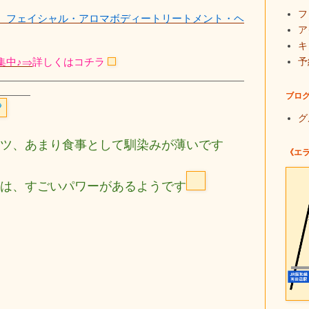
フ
、
フェイシャル・アロマボディートリートメント・ヘ
ア
キ
集中♪⇒
詳しくはコチラ
予
ブロ
グ
ツ、あまり食事として馴染みが薄いです
《エ
は、すごいパワーがあるようです