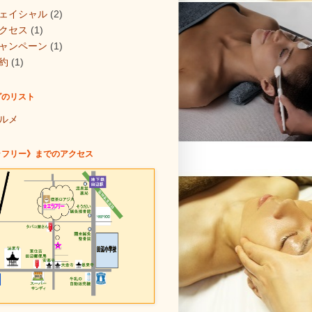
ェイシャル
(2)
クセス
(1)
ャンペーン
(1)
約
(1)
グのリスト
ルメ
ラフリー》までのアクセス