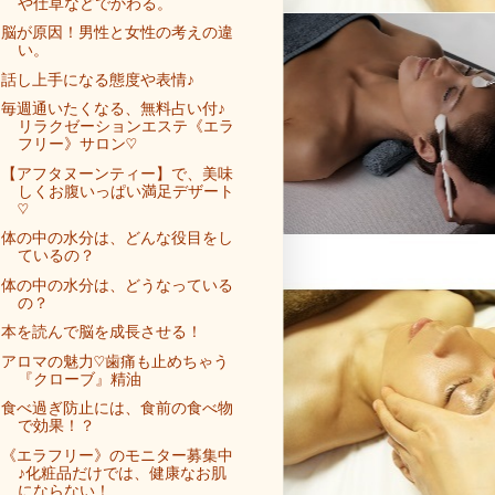
や仕草などでかわる。
脳が原因！男性と女性の考えの違
い。
話し上手になる態度や表情♪
毎週通いたくなる、無料占い付♪
リラクゼーションエステ《エラ
フリー》サロン♡
【アフタヌーンティー】で、美味
しくお腹いっぱい満足デザート
♡
体の中の水分は、どんな役目をし
ているの？
体の中の水分は、どうなっている
の？
本を読んで脳を成長させる！
アロマの魅力♡歯痛も止めちゃう
『クローブ』精油
食べ過ぎ防止には、食前の食べ物
で効果！？
《エラフリー》のモニター募集中
♪化粧品だけでは、健康なお肌
にならない！