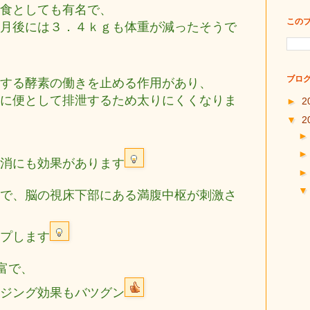
食としても有名で、
この
月後には３．４ｋｇも体重が減ったそうで
ブログ
する酵素の働きを止める作用があり、
に便として排泄するため太りにくくなりま
►
2
▼
2
消にも効果があります
で、脳の視床下部にある満腹中枢が刺激さ
プします
富で、
ジング効果もバツグン