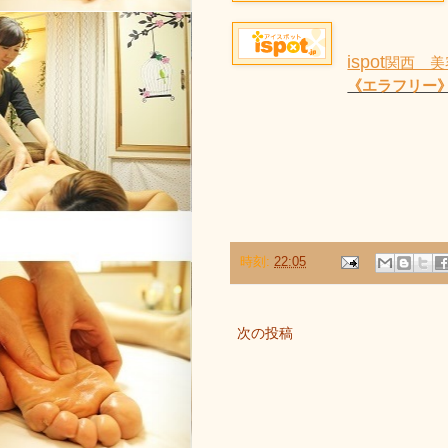
ispot
関西 美
《エラフリー
時刻:
22:05
次の投稿