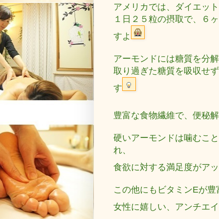
アメリカでは、ダイエット
１日２５粒の摂取で、６ヶ
すよ
アーモンドには糖質を分解
取り過ぎた糖質を吸収せず
す
豊富な食物繊維で、便秘解
硬いアーモンドは噛むこと
れ、
食欲に対する満足度がアッ
この他にもビタミンEが豊
女性に嬉しい、アンチエイ