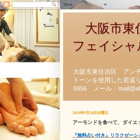
大阪市東住
フェイシャ
大阪市東住吉区 アン
トーンを使用した若返り
5956 メール：mail@ela
2014年9月24日水曜日
アーモンドを食べて、ダイエ
『無料占い付き』リラクゼーシ