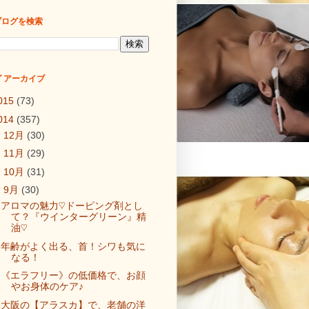
ブログを検索
 アーカイブ
015
(73)
014
(357)
►
12月
(30)
►
11月
(29)
►
10月
(31)
▼
9月
(30)
アロマの魅力♡ドーピング剤とし
て？『ウインターグリーン』精
油♡
年齢がよく出る、首！シワも気に
なる！
《エラフリー》の低価格で、お顔
やお身体のケア♪
大阪の【アラスカ】で、老舗の洋