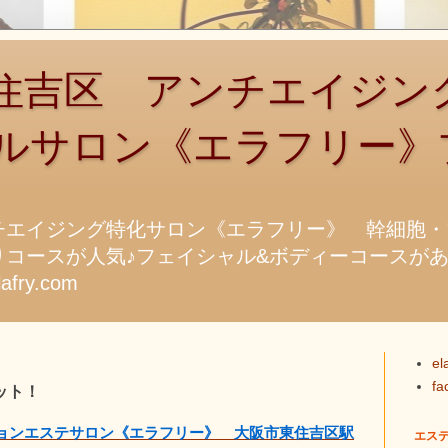
吉区 アンチエイジン
ルサロン《エラフリー》
チエイジング特化サロン《エラフリー》 幹細胞・
コースが人気♪フェイシャル&ボディーコースがあります
fry.com
el
f
ット！
ョンエステサロン《エラフリー》 大阪市東住吉区駅
エス