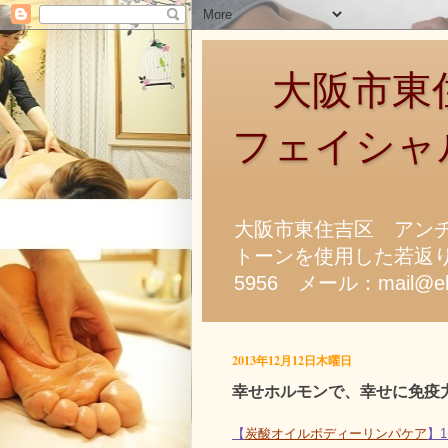
大阪市東住
フェイシャ
大阪市東住吉区 アン
トーンを使用した若返り
5956 メール：mail@ela
2013年12月12日木曜日
幸せホルモンで、幸せに免疫
【
炭酸オイルボディーリンパケア
】