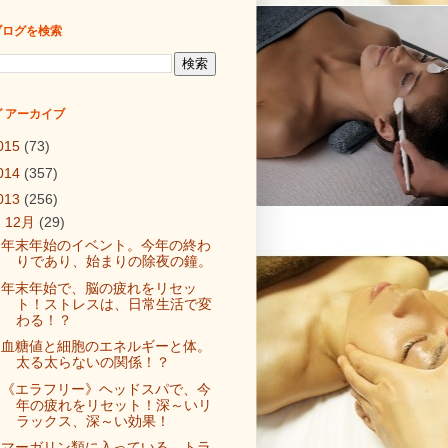
ブログを検索
 アーカイブ
015
(73)
014
(357)
013
(256)
▼
12月
(29)
年末年始のイベント。今年の終わ
りであり、始まりの除夜の鐘。
年末年始で、脳の疲れをリセッ
ト！ストレスは、日常生活で変
わる！？
血糖値と細胞のエネルギーと体。
太る太らないの関係！？
《エラフリー》ヘッドスパで、今
年の疲れをリセット！深～いリ
ラックス、深～い効果！
マーガリン類に入っている、トラ