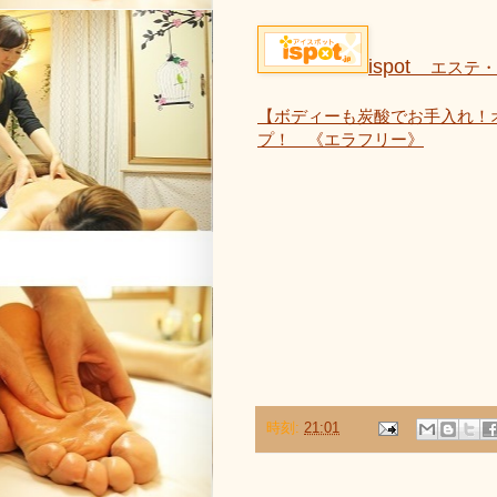
ispot
エステ・
【ボディーも炭酸でお手入れ！
プ！ 《エラフリー》
時刻:
21:01