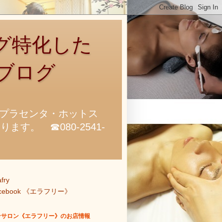
グ特化した
ブログ
プラセンタ・ホットス
。 ☎080-2541-
afry
acebook 《エラフリー》
テサロン《エラフリー》のお店情報