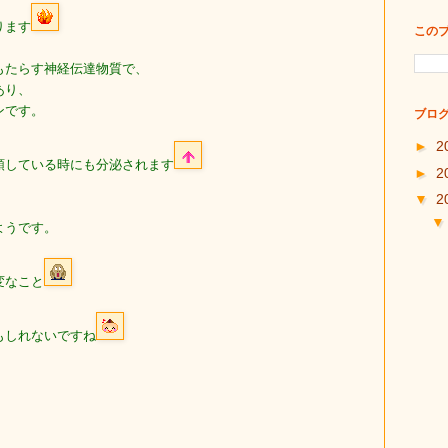
ります
この
もたらす神経伝達物質で、
あり、
ンです。
ブログ
►
2
頭している時にも分泌されます
►
2
▼
2
ようです。
変なこと
もしれないですね