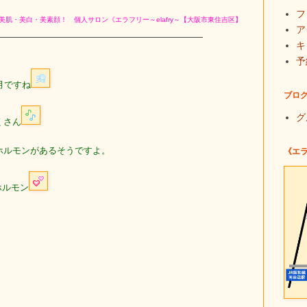
フ
 美肌・美白・美素顔！ 個人サロン
《エラフリー～elafry～【大阪市東住吉区】
ア
キ
予
月ですね
ブロ
グ
くさん
ホルモンがあるそうですよ。
《エ
ホルモン