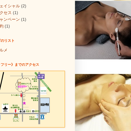
ェイシャル
(2)
クセス
(1)
ャンペーン
(1)
約
(1)
グのリスト
ルメ
ラフリー》までのアクセス