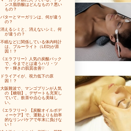
ンス脂肪酸はどんなもの？悪い
もの？
バターとマーガリンは、何が違う
の？
消えるシミと、消えないシミ。何
が違うの？
不眠などに関係している体内時計
は、ブルーライト（LED)が原
因！？
《エラフリー》人気の炭酸パック
で、今までとは違うハリ・ツ
ヤ・輝きの肌質改善♡
ドライアイが、視力低下の原
因！？
大阪難波で、マンゴプリンが人気
の【糖朝】。デザートも充実し
ていて、飲茶や点心も美味し
い。
《エラフリー》【炭酸オイルボデ
ィーケア】で、運動よりも効率
的なリンパケアで年末に負けな
い！