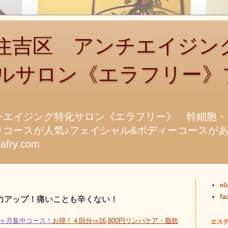
吉区 アンチエイジン
ルサロン《エラフリー》
チエイジング特化サロン《エラフリー》 幹細胞・
コースが人気♪フェイシャル&ボディーコースがあります
fry.com
el
f
力アップ！痛いことも辛くない！
1ヶ月集中コース！
お得！４回分⇒16,800円リンパケア・脂肪
エス