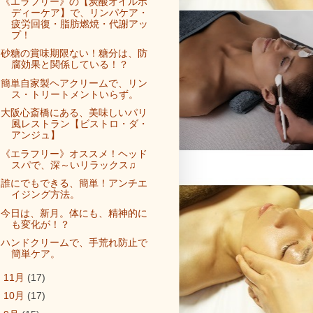
《エラフリー》の【炭酸オイルボ
ディーケア】で、リンパケア・
疲労回復・脂肪燃焼・代謝アッ
プ！
砂糖の賞味期限ない！糖分は、防
腐効果と関係している！？
簡単自家製ヘアクリームで、リン
ス・トリートメントいらず。
大阪心斎橋にある、美味しいパリ
風レストラン【ビストロ・ダ・
アンジュ】
《エラフリー》オススメ！ヘッド
スパで、深～いリラックス♫
誰にでもできる、簡単！アンチエ
イジング方法。
今日は、新月。体にも、精神的に
も変化が！？
ハンドクリームで、手荒れ防止で
簡単ケア。
►
11月
(17)
►
10月
(17)