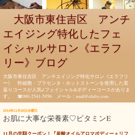
大阪市東住吉区 アンチ
エイジング特化したフェ
イシャルサロン《エラフ
リー》ブログ
大阪市東住吉区 アンチエイジング特化サロン《エラフリ
ー》 幹細胞・プラセンタ・ホットストーンを使用した若
返りコースが人気♪フェイシャル&ボディーコースがありま
す。 ☎080-2541-5956 メール：mail@elafry.com
2014年11月26日水曜日
お肌に大事な栄養素♡ビタミンE
11月の半額クーポン！『炭酸オイルアロマボディー＋リフ