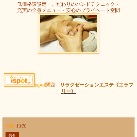
低価格設設定・こだわりのハンドテクニック・
充実の全身メニュー・安心のプライベート空間
ispot
関西
リラクゼーションエステ
《エラフ
リー》
時刻:
10:20
共有