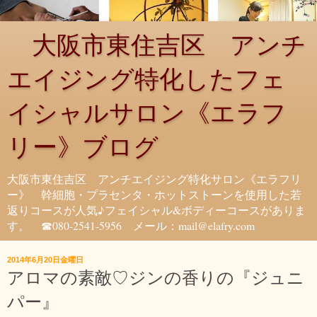
大阪市東住吉区 アンチ
エイジング特化したフェ
イシャルサロン《エラフ
リー》ブログ
大阪市東住吉区 アンチエイジング特化サロン《エラフリ
ー》 幹細胞・プラセンタ・ホットストーンを使用した若
返りコースが人気♪フェイシャル&ボディーコースがありま
す。 ☎080-2541-5956 メール：mail@elafry.com
2014年6月20日金曜日
アロマの素敵♡ジンの香りの『ジュニ
パー』