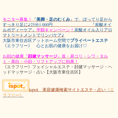
美脚・足のむくみ
モニター募集！
『
』で、ぼってり足から
すっきり足に♪25分1,000円 『炭酸オイ
ルボディーケア』
半額キャンペーン！
炭酸オイル入りアロ
マトリートメントでリンパケア♪
プライベートエステ
大阪市東住吉区アットホーム空間で
《エラフリー》 心とお肌の健康をお届け♡
顔健マッサージ
お顔の健康『
』首・肩コリ・シワ・タル
ミ・美白・小顔・リフトアップに効果！
《エラフリー》フェイシャルエステ・顔健マッサージ・ヘ
ッドマッサージ・占い【大阪市東住吉区】
ispot
美容健康検索サイトエステ・占い
《エ
ラフリー》