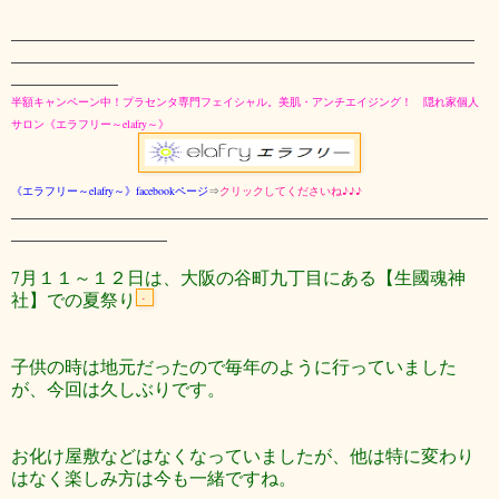
半額キャンペーン中！プラセンタ専門フェイシャル。美肌・アンチエイジング！ 隠れ家個人
サロン
《エラフリー～elafry～》
《エラフリー
～elafry～》facebookページ
⇒
クリックしてくださいね♪♪♪
7月１１～１２日は、大阪の谷町九丁目にある【生國魂神
社】での夏祭り
子供の時は地元だったので毎年のように行っていました
が、
今回は久しぶりです。
お化け屋敷などはなくなっていましたが、他は特に変わり
はなく楽しみ方は今も一緒ですね。