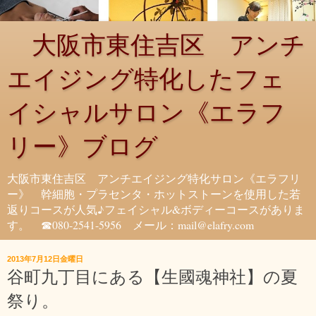
大阪市東住吉区 アンチ
エイジング特化したフェ
イシャルサロン《エラフ
リー》ブログ
大阪市東住吉区 アンチエイジング特化サロン《エラフリ
ー》 幹細胞・プラセンタ・ホットストーンを使用した若
返りコースが人気♪フェイシャル&ボディーコースがありま
す。 ☎080-2541-5956 メール：mail@elafry.com
2013年7月12日金曜日
谷町九丁目にある【生國魂神社】の夏
祭り。