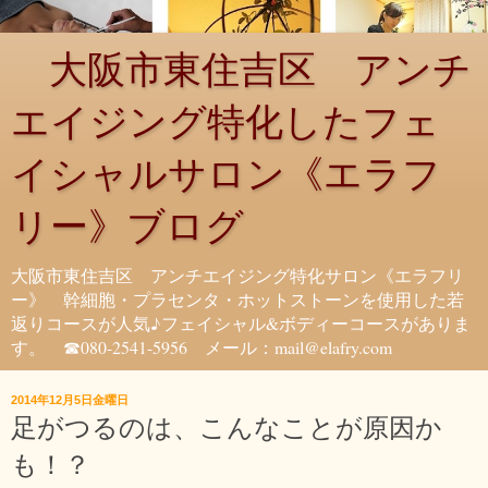
大阪市東住吉区 アンチ
エイジング特化したフェ
イシャルサロン《エラフ
リー》ブログ
大阪市東住吉区 アンチエイジング特化サロン《エラフリ
ー》 幹細胞・プラセンタ・ホットストーンを使用した若
返りコースが人気♪フェイシャル&ボディーコースがありま
す。 ☎080-2541-5956 メール：mail@elafry.com
2014年12月5日金曜日
足がつるのは、こんなことが原因か
も！？