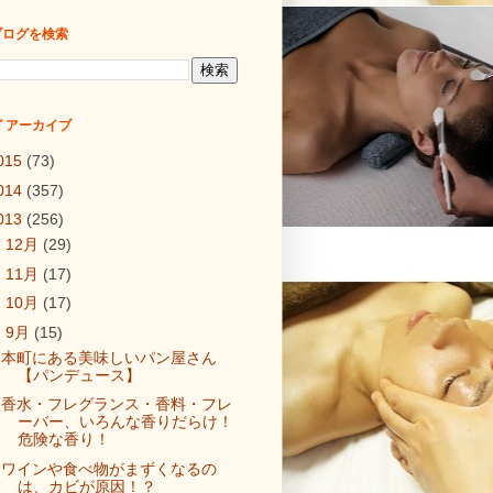
ブログを検索
 アーカイブ
015
(73)
014
(357)
013
(256)
►
12月
(29)
►
11月
(17)
►
10月
(17)
▼
9月
(15)
本町にある美味しいパン屋さん
【パンデュース】
香水・フレグランス・香料・フレ
ーバー、いろんな香りだらけ！
危険な香り！
ワインや食べ物がまずくなるの
は、カビが原因！？