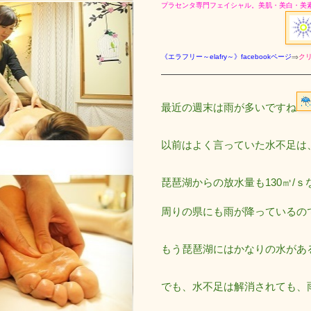
プラセンタ専門フェイシャル。美肌・美白・美
《エラフリー
～elafry～》facebookページ
⇒
クリ
最近の週末は雨が多いですね
以前はよく言っていた水不足は
琵琶湖からの放水量も130㎥/
周りの県にも雨が降っているの
もう琵琶湖にはかなりの水があ
でも、水不足は解消されても、