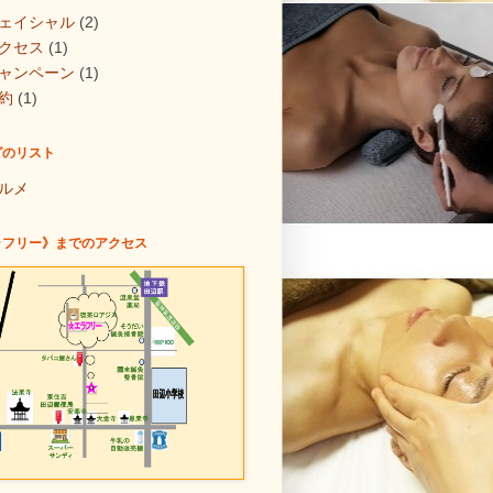
ェイシャル
(2)
クセス
(1)
ャンペーン
(1)
約
(1)
グのリスト
ルメ
ラフリー》までのアクセス