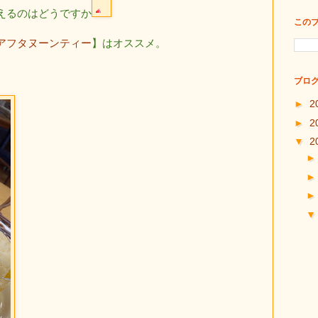
えるのはどうですか
この
アフタヌーンティー
】はオススメ。
ブログ
►
2
►
2
▼
2