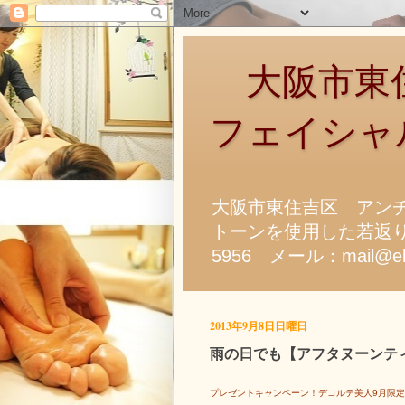
大阪市東住
フェイシャ
大阪市東住吉区 アン
トーンを使用した若返り
5956 メール：mail@ela
2013年9月8日日曜日
雨の日でも【アフタヌーンテ
プレゼントキャンペーン！デコルテ美人9月限