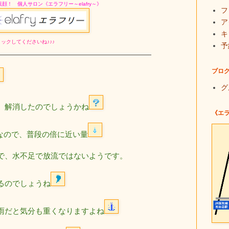
素顔！ 個人サロン
《エラフリー～elafry～》
フ
ア
キ
ックしてくださいね♪♪♪
予
ブロ
グ
、解消したのでしょうかね
《エ
ｓなので、普段の倍に近い量
で、水不足で放流ではないようです。
るのでしょうね
雨だと気分も重くなりますよね