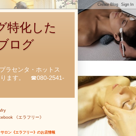
グ特化した
ブログ
プラセンタ・ホットス
。 ☎080-2541-
afry
acebook 《エラフリー》
テサロン《エラフリー》のお店情報