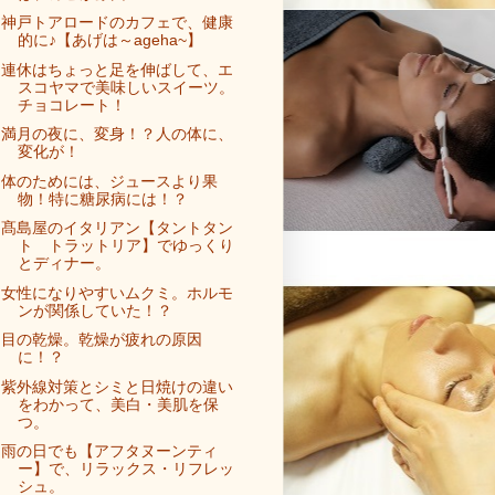
神戸トアロードのカフェで、健康
的に♪【あげは～ageha~】
連休はちょっと足を伸ばして、エ
スコヤマで美味しいスイーツ。
チョコレート！
満月の夜に、変身！？人の体に、
変化が！
体のためには、ジュースより果
物！特に糖尿病には！？
髙島屋のイタリアン【タントタン
ト トラットリア】でゆっくり
とディナー。
女性になりやすいムクミ。ホルモ
ンが関係していた！？
目の乾燥。乾燥が疲れの原因
に！？
紫外線対策とシミと日焼けの違い
をわかって、美白・美肌を保
つ。
雨の日でも【アフタヌーンティ
ー】で、リラックス・リフレッ
シュ。