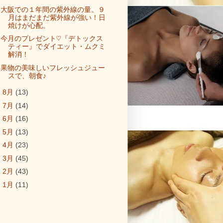
大阪での１年間の紫外線の量。９
月はまだまだ紫外線が強い！日
焼けが心配。
今月のプレゼント♡『デトックス
ティー』でダイエット・ムクミ
解消！
果物の美味しいフレッシュジュー
スで、朝食♪
►
8月
(13)
►
7月
(14)
►
6月
(16)
►
5月
(13)
►
4月
(23)
►
3月
(45)
►
2月
(43)
►
1月
(11)