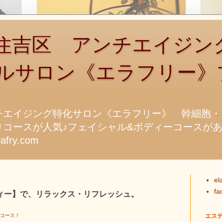
吉区 アンチエイジン
ルサロン《エラフリー》
チエイジング特化サロン《エラフリー》 幹細胞・
コースが人気♪フェイシャル&ボディーコースがあります
fry.com
el
f
ィー】で、リラックス・リフレッシュ。
定コース！
エス