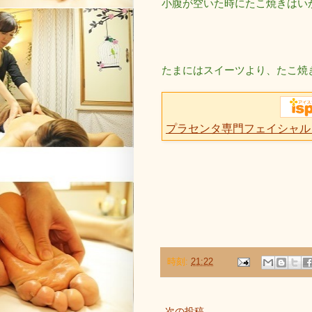
小腹が空いた時にたこ焼きはい
たまにはスイーツより、たこ焼
プラセンタ専門フェイシャル
時刻:
21:22
次の投稿