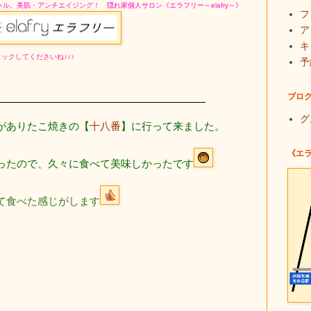
ャル。美肌・アンチエイジング！ 隠れ家個人サロン
《エラフリー～elafry～》
フ
ア
キ
ックしてくださいね♪♪♪
予
ブロ
グ
がありたこ焼きの【
十八番
】に行って来ました。
《エ
ったので、久々に食べて美味しかったです
て食べた感じがします