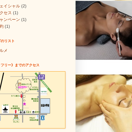
ェイシャル
(2)
クセス
(1)
ャンペーン
(1)
約
(1)
グのリスト
ルメ
ラフリー》までのアクセス