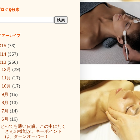
ブログを検索
 アーカイブ
015
(73)
014
(357)
013
(256)
►
12月
(29)
►
11月
(17)
►
10月
(17)
►
9月
(15)
►
8月
(13)
►
7月
(14)
▼
6月
(16)
とっても薄い皮膚。この中にたく
さんの機能が。キーポイント
は、ターンオーバー！