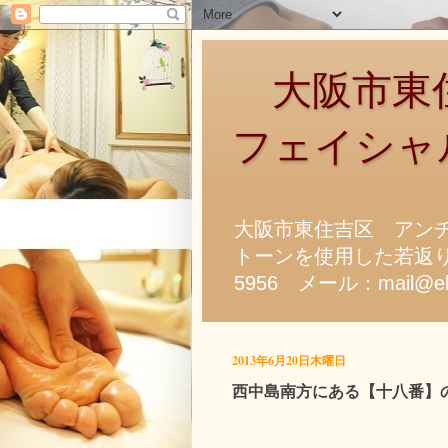
大阪市東住
フェイシャ
大阪市東住吉区 アン
トーンを使用した若返り
5956 メール：mail@ela
2013年6月20日木曜日
西中島南方にある【十八番】