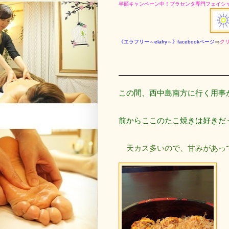
半額キャンペーン中！プラセンタ専門フェイシ
《エラフリー
～elafry～》facebookページ
⇒
クリ
この間、西中島南方に行く用事
前からここのたこ焼きは好きだ
天カス多いので、甘みがあっ