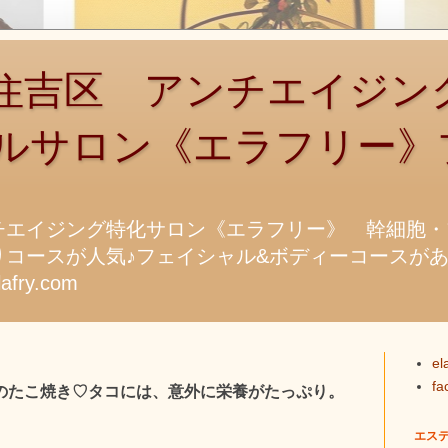
吉区 アンチエイジン
ルサロン《エラフリー》
チエイジング特化サロン《エラフリー》 幹細胞・
コースが人気♪フェイシャル&ボディーコースがあります
fry.com
el
f
のたこ焼き♡タコには、意外に栄養がたっぷり。
エス