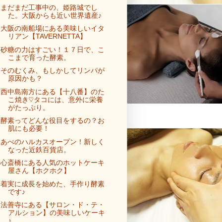
まだまだ工事中の、姫路城でし
た。大阪からも近い世界遺産♪
大阪の南船場にある美味しいイタ
リアン【TAVERNETTA】
砂糖の力はすごい！１７日で、こ
こまで育った酵素。
そのむくみ、もしかしてリンパが
原因かも？
西中島南方にある【十八番】のた
こ焼き♡タコには、意外に栄養
がたっぷり。
酵素ってどんな役目をするの？お
肌にも必要！
あべのハルカスオープン！新しく
なった近鉄百貨店。
心斎橋にある人気のホットケーキ
屋さん【ホクホク】
着実に成長を始めた、手作り酵素
です♪
法善寺にある【サロン・ド・テ・
アルション】の美味しいケーキ
♪