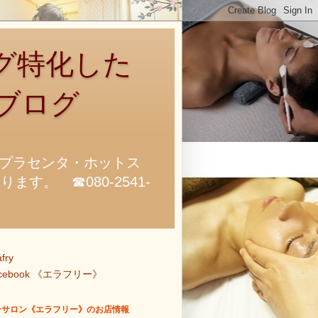
グ特化した
ブログ
プラセンタ・ホットス
。 ☎080-2541-
afry
acebook 《エラフリー》
テサロン《エラフリー》のお店情報