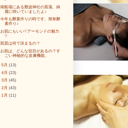
南船場にある難波神社の菖蒲。綺
麗に咲いていましたよ♪
今年も酵素作りの時です。簡単酵
素作り♪
お肌にもいい♡アーモンドの魅力
♡
肌質は何で決まるの？
お肌は、どんな役目があるの？す
ごい神秘的な皮膚機能。
►
5月
(13)
►
4月
(23)
►
3月
(45)
►
2月
(43)
►
1月
(11)